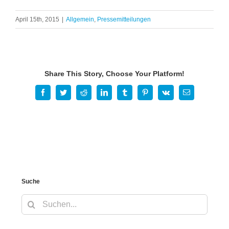
April 15th, 2015
|
Allgemein
,
Pressemitteilungen
Share This Story, Choose Your Platform!
Facebook
Twitter
Reddit
LinkedIn
Tumblr
Pinterest
Vk
E-
Mail
Suche
Suche
nach: