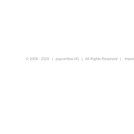
© 2008 -
2026 | paycentive AG | All Rights Reserved |
Impr