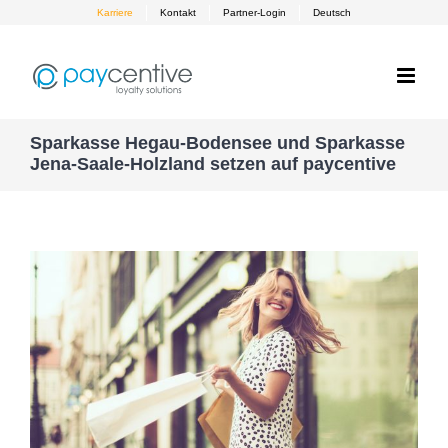
Skip
Karriere
Kontakt
Partner-Login
Deutsch
to
content
Sparkasse Hegau-Bodensee und Sparkasse
Jena-Saale-Holzland setzen auf paycentive
Zeige
grösseres
Bild