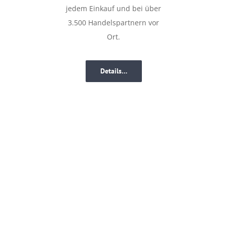
jedem Einkauf und bei über
3.500 Handelspartnern vor
Ort.
Details…
Diese Banken setzen
bereits auf paycentive